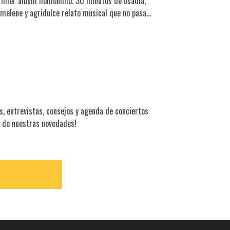
rimer álbum homónimo. 30 minutos de osadía,
melene y agridulce relato musical que no pasa…
 entrevistas, consejos y agenda de conciertos
 de nuestras novedades!