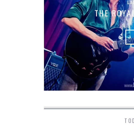
GA
AS
THE ROYAL
TO