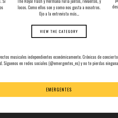
p
. Si
The Royal Flash y Hermana Furia juntos, revueltos, y
des
os
locos. Como ellos son y como nos gusta a nosotros.
Ojo a la entrevista más…
VIEW THE CATEGORY
ectos musicales independientes económicamente. Crónicas de conciertos,
. Síguenos en redes sociales (@emergentes_es) y no te pierdas ninguna
EMERGENTES