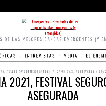
S DE LAS MEJORES BANDAS EMERGENTES (Y E
ÓNICAS
ENTREVISTAS
MEDIA
EL ENEM
ARA TÉLLEZ (@BBEMERGENTES)
CRÓNICAS
,
FESTIVALES
20/
 2021, FESTIVAL SEGURO
ASEGURADA