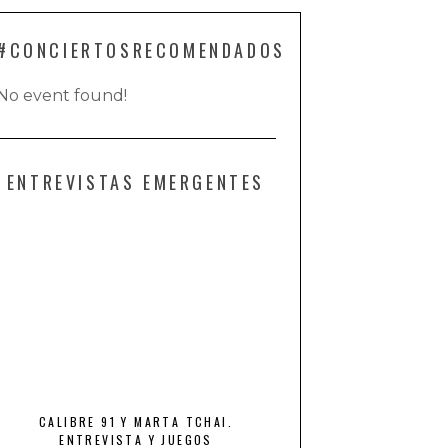
#CONCIERTOSRECOMENDADOS
No event found!
ENTREVISTAS EMERGENTES
CALIBRE 91 Y MARTA TCHAI.
THE ROYAL FLASH Y HE
ENTREVISTA Y JUEGOS
LOCURA DE LA