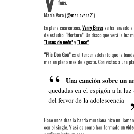
V
fans.
María Vara
(
@mariavara21
)
En plena cuarentena,
Varry Brava
se ha lanzado a 
de estudio:
“Hortera”
. Un disco que verá la luz
“Luces de neón”
y
“Loco”
.
“Plis Don Gou”
es el tercer adelanto que la band
mar en pleno mes de agosto. Con vistas a una play
Una canción sobre un a
quedadas en el espigón a la luz d
del fervor de la adolescencia
Hace unos días la banda murciana hizo un llamam
con el single. Y así es como han formado
un vide