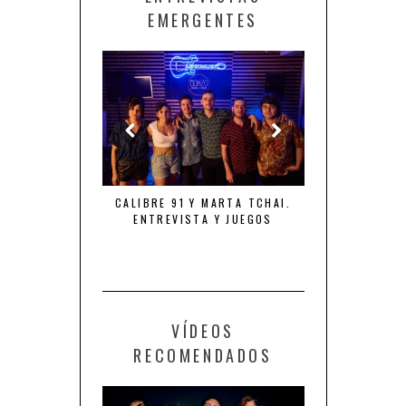
EMERGENTES
NTA “TIEMPO DE
CALIBRE 91 Y MARTA TCHAI.
THE ROYAL FL
NES”
ENTREVISTA Y JUEGOS
FURIA, LOCUR
VÍDEOS
RECOMENDADOS