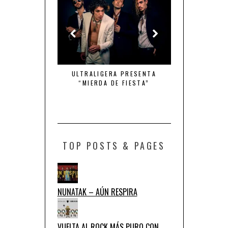
MBRE DE ACCIÓN
ULTRALIGERA PRESENTA
QUINTO ELEMEN
“MIERDA DE FIESTA”
DE TU
TOP POSTS & PAGES
NUNATAK – AÚN RESPIRA
VUELTA AL ROCK MÁS PURO CON