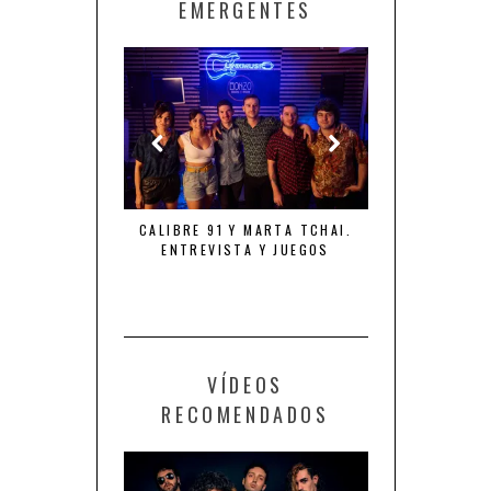
EMERGENTES
NTA “TIEMPO DE
CALIBRE 91 Y MARTA TCHAI.
THE ROYAL FL
NES”
ENTREVISTA Y JUEGOS
FURIA, LOCUR
VÍDEOS
RECOMENDADOS