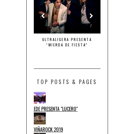
MBRE DE ACCIÓN
ULTRALIGERA PRESENTA
QUINTO ELEMEN
“MIERDA DE FIESTA”
DE TU
TOP POSTS & PAGES
EDE PRESENTA "LUCERO"
VIÑAROCK 2019