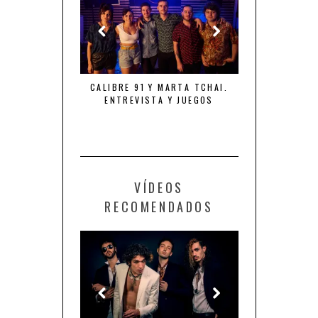
NTA “TIEMPO DE
CALIBRE 91 Y MARTA TCHAI.
THE ROYAL FL
NES”
ENTREVISTA Y JUEGOS
FURIA, LOCUR
VÍDEOS
RECOMENDADOS