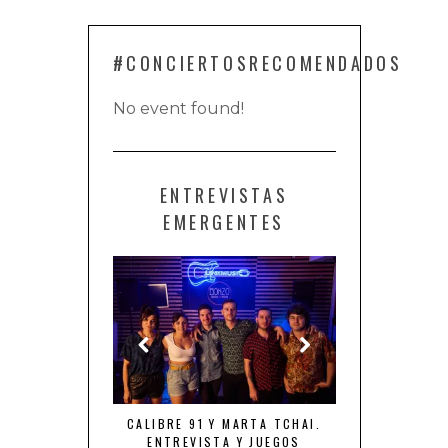
#CONCIERTOSRECOMENDADOS
No event found!
ENTREVISTAS
EMERGENTES
NTA “TIEMPO DE
CALIBRE 91 Y MARTA TCHAI.
THE ROYAL FL
NES”
ENTREVISTA Y JUEGOS
FURIA, LOCUR