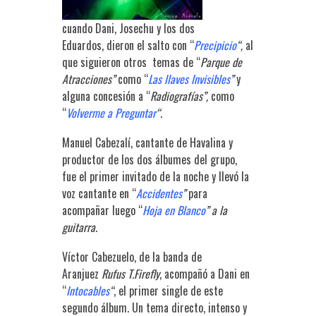
cuando Dani, Josechu y los dos
Eduardos, dieron el salto con “
Precipicio
“,
al
que siguieron otros temas de “
Parque de
Atracciones”
como “
Las llaves Invisibles
”
y
alguna concesión a “
Radiografías”,
como
“
Volverme a Preguntar
“
.
Manuel Cabezalí, cantante de Havalina y
productor de los dos álbumes del grupo,
fue el primer invitado de la noche y llevó la
voz cantante en “
Accidentes
”
para
acompañar luego “
Hoja en Blanco
” a la
guitarra
.
Víctor Cabezuelo, de la banda de
Aranjuez
Rufus T.Firefly
, acompañó a Dani en
“
Intocables
“
, el primer single de este
segundo álbum. Un tema directo, intenso y