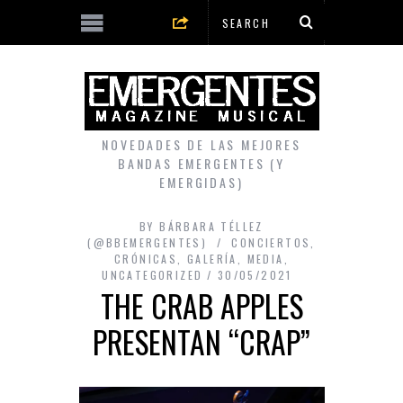
NOVEDADES DE LAS MEJORES
BANDAS EMERGENTES (Y
EMERGIDAS)
BY
BÁRBARA TÉLLEZ
(@BBEMERGENTES)
CONCIERTOS
,
CRÓNICAS
,
GALERÍA
,
MEDIA
,
UNCATEGORIZED
30/05/2021
THE CRAB APPLES
PRESENTAN “CRAP”