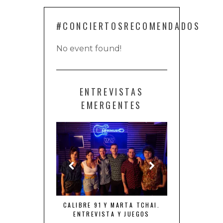
#CONCIERTOSRECOMENDADOS
No event found!
ENTREVISTAS
EMERGENTES
NTA “TIEMPO DE
CALIBRE 91 Y MARTA TCHAI.
THE ROYAL FL
NES”
ENTREVISTA Y JUEGOS
FURIA, LOCUR