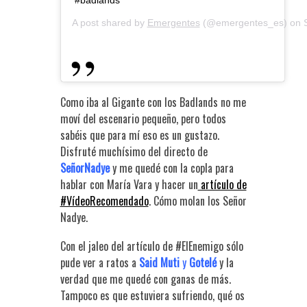
#badlands
A post shared by
Emergentes
(@emergentes_es) on
Como iba al Gigante con los Badlands no me
moví del escenario pequeño, pero todos
sabéis que para mí eso es un gustazo.
Disfruté muchísimo del directo de
SeñorNadye
y me quedé con la copla para
hablar con María Vara y hacer un
artículo de
#VídeoRecomendado
. Cómo molan los Señor
Nadye.
Con el jaleo del artículo de #ElEnemigo sólo
pude ver a ratos a
Said Muti
y
Gotelé
y la
verdad que me quedé con ganas de más.
Tampoco es que estuviera sufriendo, qué os