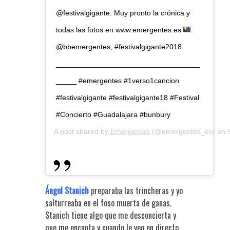
@festivalgigante. Muy pronto la crónica y
todas las fotos en www.emergentes.es
:
@bbemergentes, #festivalgigante2018
___________________________________
_____ #emergentes #1verso1cancion
#festivalgigante #festivalgigante18 #Festival
#Concierto #Guadalajara #bunbury
A post shared by
Emergentes
(@emergentes_es) on
Ángel Stanich
preparaba las trincheras y yo
salturreaba en el foso muerta de ganas.
Stanich tiene algo que me desconcierta y
que me encanta y cuando le veo en directo