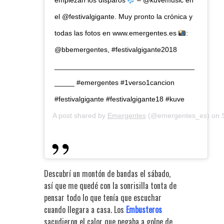
empiezan los disparos
– @kuvemusic en
el @festivalgigante. Muy pronto la crónica y
todas las fotos en www.emergentes.es
:
@bbemergentes, #festivalgigante2018
___________________________________
_____ #emergentes #1verso1cancion
#festivalgigante #festivalgigante18 #kuve
A post shared by
Emergentes
(@emergentes_es) on
Descubrí un montón de bandas el sábado,
así que me quedé con la sonrisilla tonta de
pensar todo lo que tenía que escuchar
cuando llegara a casa. Los
Embusteros
sacudieron el calor que pegaba a golpe de