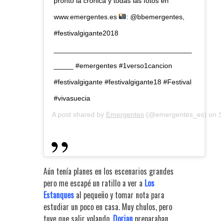
pronto la crónica y todas las fotos en
www.emergentes.es
: @bbemergentes,
#festivalgigante2018
___________________________________
_____ #emergentes #1verso1cancion
#festivalgigante #festivalgigante18 #Festival
#vivasuecia
A post shared by
Emergentes
(@emergentes_es) on
Aún tenía planes en los escenarios grandes
pero me escapé un ratillo a ver a
Los
Estanques
al pequeño y tomar nota para
estudiar un poco en casa. Muy chulos, pero
tuve que salir volando.
Dorian
preparaban