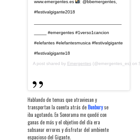
www.emergentes.es
: @bbemergentes,
#festivalgigante2018
___________________________________
_____ #emergentes #1verso1cancion
#elefantes #elefantesmusica #festivalgigante
#festivalgigante18
A post shared by
Emergentes
(@emergentes_es) on
Hablando de temas que atraviesan y
transportan la cuenta atrás de
Bunbury
se
iba agotando. En Sonorama me quedé con
ganas de más y el objetivo del día era
subsanar errores y disfrutar del ambiente
espacioso del Gigante.