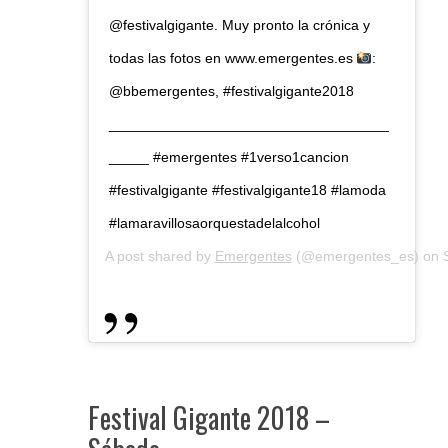
@festivalgigante. Muy pronto la crónica y
todas las fotos en www.emergentes.es
:
@bbemergentes, #festivalgigante2018
___________________________________
_____ #emergentes #1verso1cancion
#festivalgigante #festivalgigante18 #lamoda
#lamaravillosaorquestadelalcohol
A post shared by
Emergentes
(@emergentes_es) on
Festival Gigante 2018 –