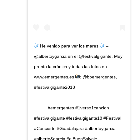
He venido para ver los mares
–
@albertoygarcia en el @festivalgigante. Muy
pronto la crónica y todas las fotos en
www.emergentes.es
: @bbemergentes,
#festivalgigante2018
___________________________________
_____ #emergentes #1verso1cancion
#festivalgigante #festivalgigante18 #Festival
#Concierto #Guadalajara #albertoygarcia
#alberto&garcia #elBuenSalvaje