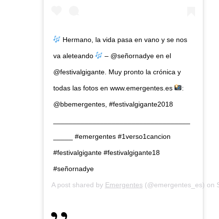
Hermano, la vida pasa en vano y se nos
va aleteando
– @señornadye en el
@festivalgigante. Muy pronto la crónica y
todas las fotos en www.emergentes.es
:
@bbemergentes, #festivalgigante2018
___________________________________
_____ #emergentes #1verso1cancion
#festivalgigante #festivalgigante18
#señornadye
A post shared by
Emergentes
(@emergentes_es) on