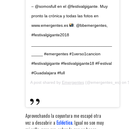
– @somosfull en el @festivalgigante. Muy
pronto la crónica y todas las fotos en
www.emergentes.es
: @bbemergentes,
#festivalgigante2018
___________________________________
_____ #emergentes #1verso1cancion
#festivalgigante #festivalgigante18 #Festival
#Guadalajara #full
A post shared by
Emergentes
(@emergentes_es) on
Aprovechando la coyuntura me escapé otra
vez a descubrir a
Ecléctica
. Igual no son muy