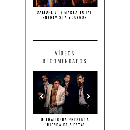
NTA “TIEMPO DE
CALIBRE 91 Y MARTA TCHAI.
THE ROYAL FL
NES”
ENTREVISTA Y JUEGOS
FURIA, LOCUR
VÍDEOS
RECOMENDADOS
MBRE DE ACCIÓN
ULTRALIGERA PRESENTA
QUINTO ELEMEN
“MIERDA DE FIESTA”
DE TU