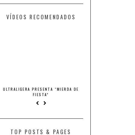
VÍDEOS RECOMENDADOS
QUINTO ELEMENTO – CRISTALES DE TU
KITAI – KILL BILL F
BOCA
TOP POSTS & PAGES