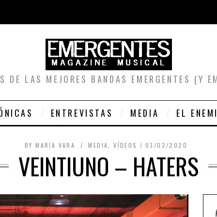
S DE LAS MEJORES BANDAS EMERGENTES (Y E
ÓNICAS
ENTREVISTAS
MEDIA
EL ENEM
BY
MARÍA VARA
MEDIA
,
VÍDEOS
03/02/2020
VEINTIUNO – HATERS