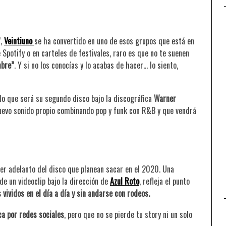
”
,
Veintiuno
se ha convertido en uno de esos grupos que está en
 Spotify o en carteles de festivales, raro es que no te suenen
mbre”
. Y si no los conocías y lo acabas de hacer… lo siento,
lo que será su segundo disco bajo la discográfica
Warner
 nuevo sonido propio combinando pop y funk con R&B y que vendrá
HOMBRE DE ACCIÓN
ULTRALIGERA PRESENTA “MIERDA DE
FIESTA”
mer adelanto del disco que planean sacar en el 2020. Una
e un videoclip bajo la dirección de
Azul Roto
, refleja el punto
 vividos en el día a día y sin andarse con rodeos.
ca por redes sociales
, pero que no se pierde tu story ni un solo