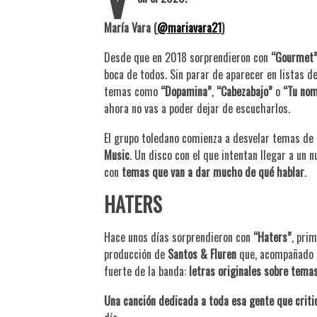
María Vara (
@mariavara21
)
Desde que en 2018 sorprendieron con
“Gourmet
boca de todos. Sin parar de aparecer en listas de
temas como
“Dopamina”
,
“Cabezabajo”
o
“Tu no
ahora no vas a poder dejar de escucharlos.
El grupo toledano comienza a desvelar temas de 
Music
. Un disco con el que intentan llegar a un
con
temas que van a dar mucho de qué hablar
.
HATERS
BUNBURY – 
Hace unos días sorprendieron con
“Haters”
, pri
producción de
Santos & Fluren
que, acompañado d
fuerte de la banda:
letras originales sobre temas
Una canción dedicada a toda esa gente que criti