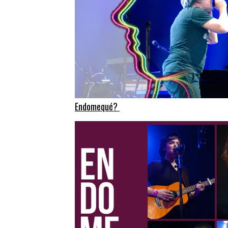
Endomequé?