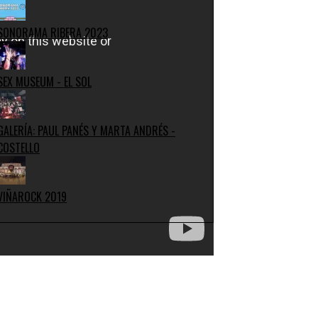
SONORAMA RIBERA 2023
SEX MUSEUM - EL SOL
GALERÍA: PAUL PANÉS Y MARTA ANDRÉS -
COSTELLO
VIÑAROCK 2019