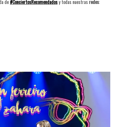
nda de
#ConciertosRecomendados
y todas nuestras
redes
: